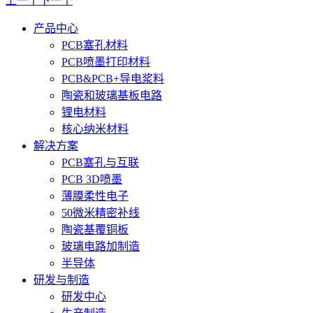
上一个
下一个
产品中心
PCB塞孔材料
PCB喷墨打印材料
PCB&PCB+导电浆料
陶瓷和玻璃基板电路
锂电材料
核心纳米材料
解决方案
PCB塞孔与互联
PCB 3D喷墨
薄膜柔性电子
50微米精密补线
陶瓷基覆铜板
玻璃电路加制造
半导体
研发与制造
研发中心