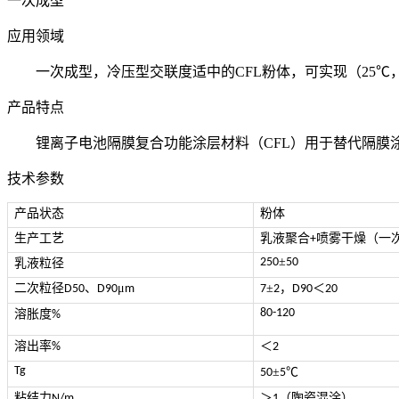
一次成型
应用领域
一次成型，冷压型交联度适中的CFL粉体，可实现（25℃，5
产品特点
锂离子电池隔膜复合功能涂层材料（CFL）用于替代隔膜
技术参数
产品状态
粉体
生产工艺
乳液聚合
喷雾干燥（一
+
±
250
50
乳液粒径
二次粒径
、
μ
±
，
＜
D50
D90
m
7
2
D90
20
80-120
溶胀度
%
溶出率
＜
%
2
Tg
±
℃
50
5
粘结力
＞
（陶瓷混涂）
N/m
1