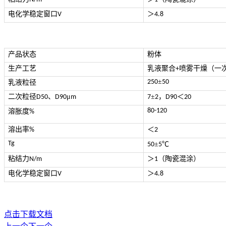
电化学稳定窗口
＞
V
4.8
产品状态
粉体
生产工艺
乳液聚合
喷雾干燥（一
+
±
250
50
乳液粒径
二次粒径
、
μ
±
，
＜
D50
D90
m
7
2
D90
20
80-120
溶胀度
%
溶出率
＜
%
2
Tg
±
℃
50
5
粘结力
＞
（陶瓷混涂）
N/m
1
电化学稳定窗口
＞
V
4.8
点击下载文档