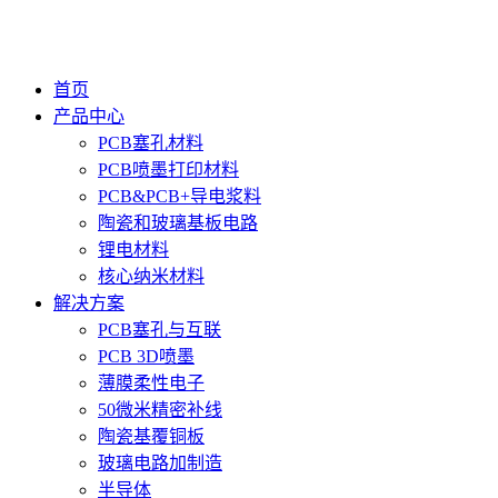
首页
产品中心
PCB塞孔材料
PCB喷墨打印材料
PCB&PCB+导电浆料
陶瓷和玻璃基板电路
锂电材料
核心纳米材料
解决方案
PCB塞孔与互联
PCB 3D喷墨
薄膜柔性电子
50微米精密补线
陶瓷基覆铜板
玻璃电路加制造
半导体