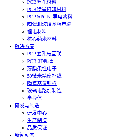
PCB塞孔材料
PCB喷墨打印材料
PCB&PCB+导电浆料
陶瓷和玻璃基板电路
锂电材料
核心纳米材料
解决方案
PCB塞孔与互联
PCB 3D喷墨
薄膜柔性电子
50微米精密补线
陶瓷基覆铜板
玻璃电路加制造
半导体
研发与制造
研发中心
生产制造
品质保证
新闻动态