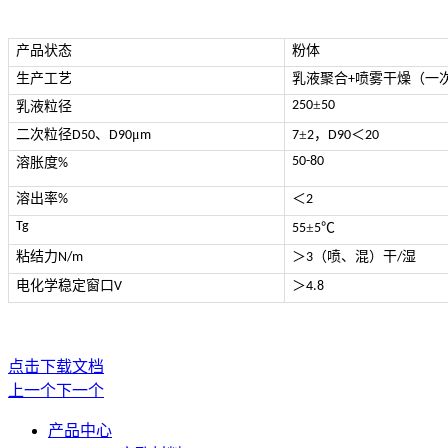
产品状态
粉体
生产工艺
乳液聚合
喷雾干燥（一
+
±
250
50
乳液粒径
二次粒径
、
μ
±
，
＜
D50
D90
m
7
2
D90
20
50-80
溶胀度
%
溶出率
＜
%
2
Tg
±
℃
55
5
粘结力
＞
（喷、混）干
湿
N/m
3
/
电化学稳定窗口
＞
V
4.8
点击下载文档
上一个
下一个
产品中心