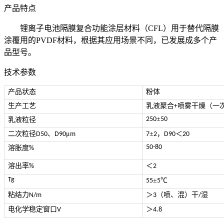
产品特点
锂离子电池隔膜复合功能涂层材料（CFL）用于替代隔膜
涂覆用的PVDF材料，根据其应用场景不同，已发展成多个产
品型号。
技术参数
产品状态
粉体
生产工艺
乳液聚合
喷雾干燥（一
+
±
250
50
乳液粒径
二次粒径
、
μ
±
，
＜
D50
D90
m
7
2
D90
20
50-80
溶胀度
%
溶出率
＜
%
2
Tg
±
℃
55
5
粘结力
＞
（喷、混）干
湿
N/m
3
/
电化学稳定窗口
＞
V
4.8