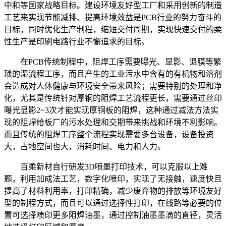
中和等国家战略目标。建设环境友好型工厂和采用创新的制造
工艺来实现节能减排、提高环境效益是PCB行业的努力奋斗的
目标，同时优化生产制程，缩短交付周期，实现快速交付的柔
性生产是印刷电路行业不懈追求的目标。
在PCB传统制程中，阻焊工序需要曝光、显影、退膜等繁
琐的湿流程工序，而且产生的工业污水中含有的有机物和溶剂
会造成对人体健康与环境安全带来风险；需要特别的处理和净
化，尤其是传统针对厚铜的阻焊工艺流程更长，需要通过丝印
曝光显影2~3次才能实现厚铜板的阻焊，这种通过减法方法实
现的阻焊给板厂的污水处理和交期带来挑战和环境不利影响。
而且传统的阻焊工序整个流程实现需要多台设备，设备投资
大，占地空间也大，消耗时间、电力和人力。
百柔新材自行研发3D喷墨打印技术，可以克服以上难
题，利用加成法工艺，数字化喷印，实现了无接触，速度快且
提高了材料利用率，打印精确，减少废弃物的排放等环境友好
型的制程方式，而且可以通过选择性打印，在线路等必要的位
置可选择喷印更多阻焊油墨，通过控制油墨墨滴的直径，灵活