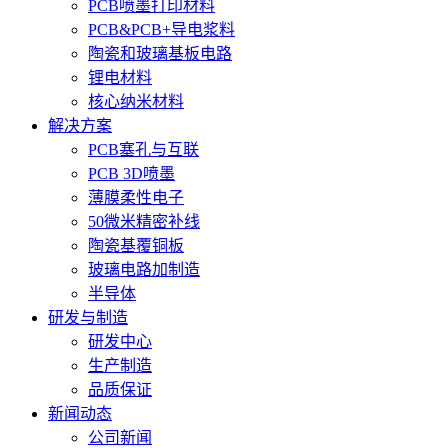
PCB喷墨打印材料
PCB&PCB+导电浆料
陶瓷和玻璃基板电路
锂电材料
核心纳米材料
解决方案
PCB塞孔与互联
PCB 3D喷墨
薄膜柔性电子
50微米精密补线
陶瓷基覆铜板
玻璃电路加制造
半导体
研发与制造
研发中心
生产制造
品质保证
新闻动态
公司新闻