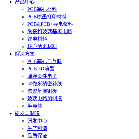
产品中心
PCB塞孔材料
PCB喷墨打印材料
PCB&PCB+导电浆料
陶瓷和玻璃基板电路
锂电材料
核心纳米材料
解决方案
PCB塞孔与互联
PCB 3D喷墨
薄膜柔性电子
50微米精密补线
陶瓷基覆铜板
玻璃电路加制造
半导体
研发与制造
研发中心
生产制造
品质保证