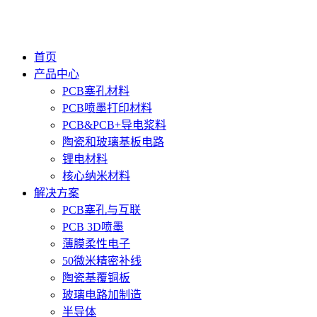
首页
产品中心
PCB塞孔材料
PCB喷墨打印材料
PCB&PCB+导电浆料
陶瓷和玻璃基板电路
锂电材料
核心纳米材料
解决方案
PCB塞孔与互联
PCB 3D喷墨
薄膜柔性电子
50微米精密补线
陶瓷基覆铜板
玻璃电路加制造
半导体