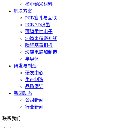
核心纳米材料
解决方案
PCB塞孔与互联
PCB 3D喷墨
薄膜柔性电子
50微米精密补线
陶瓷基覆铜板
玻璃电路加制造
半导体
研发与制造
研发中心
生产制造
品质保证
新闻动态
公司新闻
行业新闻
联系我们