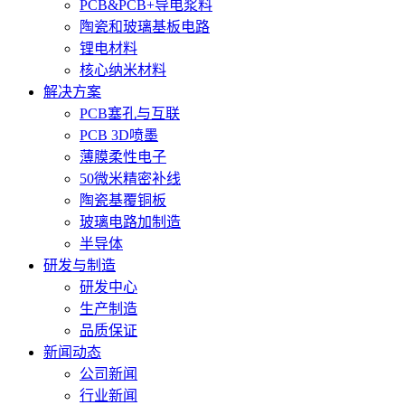
PCB&PCB+导电浆料
陶瓷和玻璃基板电路
锂电材料
核心纳米材料
解决方案
PCB塞孔与互联
PCB 3D喷墨
薄膜柔性电子
50微米精密补线
陶瓷基覆铜板
玻璃电路加制造
半导体
研发与制造
研发中心
生产制造
品质保证
新闻动态
公司新闻
行业新闻