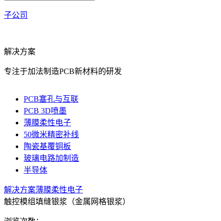
子公司
解决方案
专注于加法制造PCB新材料的研发
PCB塞孔与互联
PCB 3D喷墨
薄膜柔性电子
50微米精密补线
陶瓷基覆铜板
玻璃电路加制造
半导体
解决方案
薄膜柔性电子
触控模组填缝银浆（金属网格银浆）