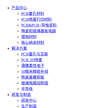
产品中心
PCB塞孔材料
PCB喷墨打印材料
PCB&PCB+导电浆料
陶瓷和玻璃基板电路
锂电材料
核心纳米材料
解决方案
PCB塞孔与互联
PCB 3D喷墨
薄膜柔性电子
50微米精密补线
陶瓷基覆铜板
玻璃电路加制造
半导体
研发与制造
研发中心
生产制造