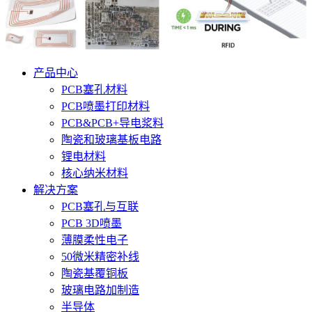
产品中心
PCB塞孔材料
PCB喷墨打印材料
PCB&PCB+导电浆料
陶瓷和玻璃基板电路
锂电材料
核心纳米材料
解决方案
PCB塞孔与互联
PCB 3D喷墨
薄膜柔性电子
50微米精密补线
陶瓷基覆铜板
玻璃电路加制造
半导体